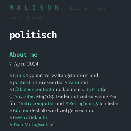
M A L I S O N
About me
A new
start
GPG Key
politisch
About me
7. April 2024
Linux
#
politisch
 interessierter 
Vater
 mit 
#
#
Lötkolbencontent
 und kleinem 
3DPrint
|er 
#
#
(
Anycubic
 Mega S). Leider mit viel zu wenig Zeit 
#
für 
Retrocomputer
 und 
Retrogaming
. Ich liebe 
#
#
Bücher
 deshalb wird viel gelesen und 
#
EsWirdGekocht
#
TeamMittagsschlaf
#