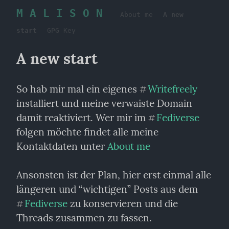
M A L I S O N
About me
A new
start
GPG Key
A new start
So hab mir mal ein eigenes 
Writefreely
#
installiert und meine verwaiste Domain 
damit reaktiviert. Wer mir im 
Fediverse
#
folgen möchte findet alle meine 
Kontaktdaten unter 
About me
Ansonsten ist der Plan, hier erst einmal alle 
längeren und “wichtigen” Posts aus dem 
Fediverse
 zu konservieren und die 
#
Threads zusammen zu fassen.