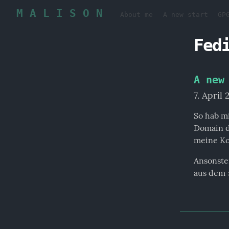
M A L I S O N
About me
A new start
GP
Fed
A new
7. April
So hab mi
Domain d
meine Ko
Ansonsten
aus dem 