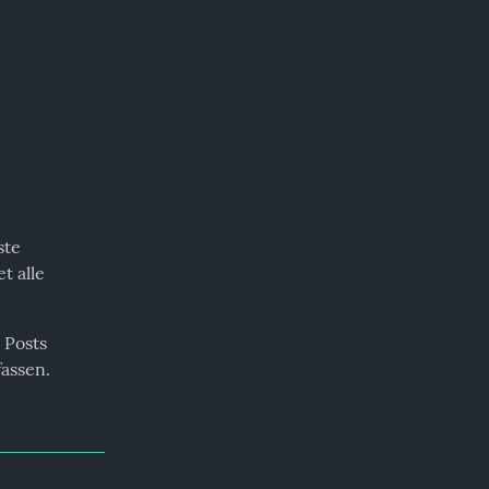
te 
 alle 
Posts 
assen.