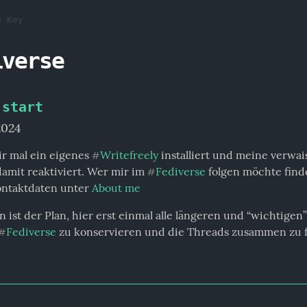
G Key
iverse
 start
 2024
r mal ein eigenes 
Writefreely
 installiert und meine verwais
#
amit reaktiviert. Wer mir im 
Fediverse
 folgen möchte findet
#
ntaktdaten unter 
About me
 ist der Plan, hier erst einmal alle längeren und “wichtigen” 
Fediverse
 zu konservieren und die Threads zusammen zu f
#