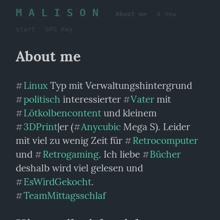
M A L I S O N
About me
A new
start
GPG Key
About me
Linux
#
politisch
 interessierter 
Vater
 mit 
#
#
Lötkolbencontent
 und kleinem 
#
3DPrint
|er (
Anycubic
 Mega S). Leider 
#
#
mit viel zu wenig Zeit für 
Retrocomputer
#
und 
Retrogaming
. Ich liebe 
Bücher
#
#
deshalb wird viel gelesen und 
EsWirdGekocht
#
TeamMittagsschlaf
#