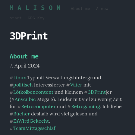
M A L I S O N
About me
A new
start
GPG Key
3DPrint
About me
7. April 2024
Linux
#
politisch
 interessierter 
Vater
 mit 
#
#
Lötkolbencontent
 und kleinem 
3DPrint
|er 
#
#
(
Anycubic
 Mega S). Leider mit viel zu wenig Zeit 
#
für 
Retrocomputer
 und 
Retrogaming
. Ich liebe 
#
#
Bücher
 deshalb wird viel gelesen und 
#
EsWirdGekocht
#
TeamMittagsschlaf
#