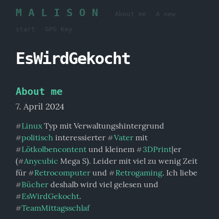
M A L I S O N
About me
A new
start
GPG Key
EsWirdGekocht
About me
7. April 2024
Linux
#
politisch
 interessierter 
Vater
 mit 
#
#
Lötkolbencontent
 und kleinem 
3DPrint
|er 
#
#
(
Anycubic
 Mega S). Leider mit viel zu wenig Zeit 
#
für 
Retrocomputer
 und 
Retrogaming
. Ich liebe 
#
#
Bücher
 deshalb wird viel gelesen und 
#
EsWirdGekocht
#
TeamMittagsschlaf
#