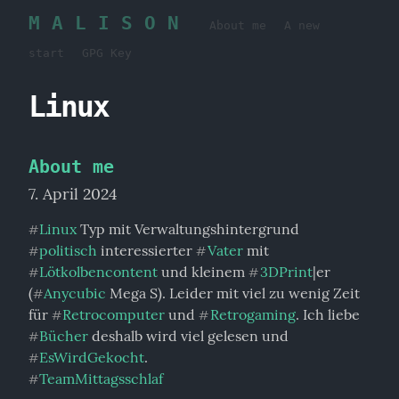
M A L I S O N
About me
A new
start
GPG Key
Linux
About me
7. April 2024
Linux
#
politisch
 interessierter 
Vater
 mit 
#
#
Lötkolbencontent
 und kleinem 
3DPrint
|er 
#
#
(
Anycubic
 Mega S). Leider mit viel zu wenig Zeit 
#
für 
Retrocomputer
 und 
Retrogaming
. Ich liebe 
#
#
Bücher
 deshalb wird viel gelesen und 
#
EsWirdGekocht
#
TeamMittagsschlaf
#