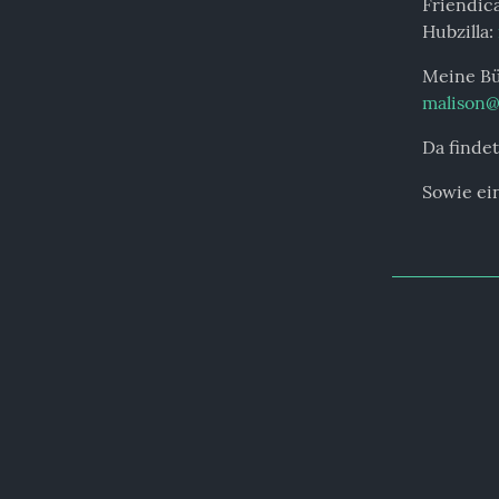
Friendica
Hubzilla: 
malison@
Da findet
Sowie ein