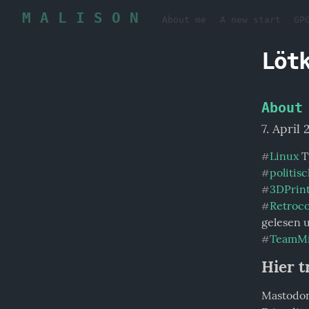
M A L I S O N
About me
A new start
GP
Löt
About
7. April
Linux
#
politis
#
3DPrin
#
Retroc
#
gelesen 
TeamMi
#
Hier t
Mastodon