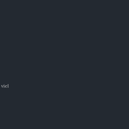
 und kleinem 
viel 