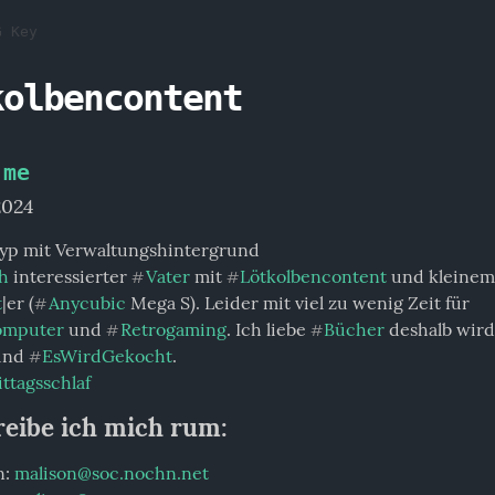
G Key
kolbencontent
 me
 2024
ch
 interessierter 
Vater
 mit 
Lötkolbencontent
#
#
t
|er (
Anycubic
 Mega S). Leider mit viel zu wenig Zeit für 
#
omputer
 und 
Retrogaming
. Ich liebe 
Bücher
 deshalb wird 
#
#
und 
EsWirdGekocht
#
ttagsschlaf
reibe ich mich rum:
: 
malison@soc.nochn.net