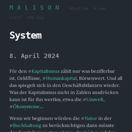
M A L I S O N
About me
A new
start
GPG Key
System
8. April 2024
Für den 
Kapitalismus
 zählt nur was bezifferbar 
#
ist, Geldflüsse, 
Humankapital
, Börsenwert. Und all 
#
das spiegelt sich in den Geschäftsbilanzen wieder. 
Was der Kapitalismus nicht in Zahlen ausdrücken 
kann ist für ihn wertlos, etwa die 
Umwelt
, 
#
Ökosysteme
...
#
Wenn wir beginnen würden die 
Natur
 in der 
#
Buchhaltung
 zu berücksichtigen dann müsste 
#