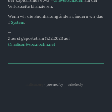
der Kapitalismus etwa 
Umweltschäden
 auf der 
#
Verlustseite bilanzieren.
Wenn wir die Buchhaltung ändern, ändern wir das 
System
.
#
—

Zuerst gepostet am 17.12.2023 auf 
@
malison@soc.nochn.net
malison.org
· powered by
writefreely