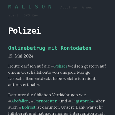
M A L I S O N
About me
A new
start
GPG Key
Polizei
Onlinebetrug mit Kontodaten
19. Mai 2024
Heute darf ich auf die 
Polizei
 weil ich gestern auf 
#
einem Geschäftskonto von uns jede Menge 
Lastschriften entdeckt habe welche ich nicht 
autorisiert habe.
Darunter die üblichen Verdächtigen wie 
Abofallen
, 
Pornoseiten
, und 
Digistore24
. Aber 
#
#
#
auch 
Bofrost
 ist darunter. Unsere Bank war sehr 
#
hilfsbereit und hat nach meiner Intervention auch 