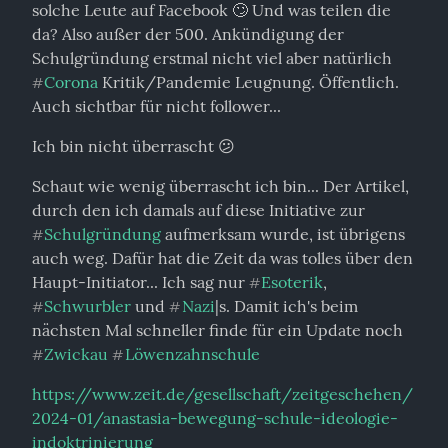
solche Leute auf Facebook 🙄 Und was teilen die 
da? Also außer der 500. Ankündigung der 
Schulgründung erstmal nicht viel aber natürlich 
Corona
 Kritik/Pandemie Leugnung. Öffentlich. 
#
Auch sichtbar für nicht follower...
Ich bin nicht überrascht 😕
Schaut wie wenig überrascht ich bin... Der Artikel, 
durch den ich damals auf diese Initiative zur 
Schulgründung
 aufmerksam wurde, ist übrigens 
#
auch weg. Dafür hat die Zeit da was tolles über den 
Haupt-Initiator... Ich sag nur 
Esoterik
, 
#
Schwurbler
 und 
Nazi
|s. Damit ich's beim 
#
#
nächsten Mal schneller finde für ein Update noch 
Zwickau
Löwenzahnschule
#
#
https://www.zeit.de/gesellschaft/zeitgeschehen/
2024-01/anastasia-bewegung-schule-ideologie-
indoktrinierung