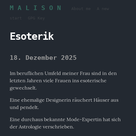
M A L I S O N
About me
A new
start
GPG Key
Esoterik
18. Dezember 2025
Im beruflichen Umfeld meiner Frau sind in den 
letzten Jahren viele Frauen ins esoterische 
gewechselt.
Eine ehemalige Designerin räuchert Häuser aus 
und pendelt.
Eine durchaus bekannte Mode-Expertin hat sich 
der Astrologie verschrieben.