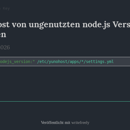
G Key
st von ungenutzten node.js Vers
en
2026
nodejs_version:"
Veröffentlicht mit
writefreely