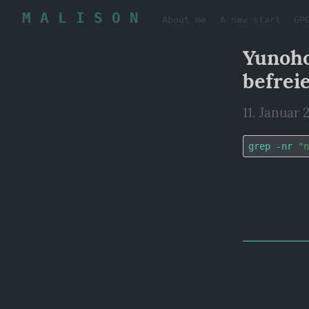
M A L I S O N
About me
A new start
GP
Yunoho
befrei
11. Januar 
grep -nr 
"